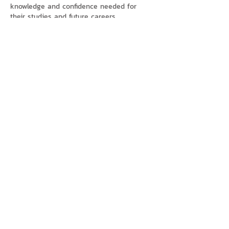
knowledge and confidence needed for 
their studies and future careers.
Like
Reply
Tanya Singh
Jun 06
The article provides helpful insights into 
MBBS in USA fees
, giving students a 
better understanding of the financial 
aspects of pursuing medical education 
abroad. It is a useful resource for those 
exploring study options in the USA.
Like
Reply
Ruhi
Nov 01, 2025
A 
bdsm dress
 for couples ignites passion 
and power exchange through seductive 