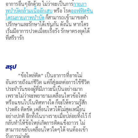
อาการอื่นๆอีกด้วย ไม่ว่าจะเป็นการ
กายภา
พบําบัดกล้ามเนื้ออักเสบ
 หรือ โรค
ออฟฟิศซิน
โดรมกายภาพบําบัด
 ก็สามารถเข้ามาขอคำ
ปรึกษาและรักษาได้เช่นกัน ดังนั้น หากใคร
เริ่มมีอาการปวดเมื่อยเรื้อรัง รักษาตรงจุดได้ 
ที่สรีรารัก
สรุป
	“ข้อไหล่ติด” เป็นอาการที่อาจไม่
อันตรายถึงแก่ชีวิต แต่ก็ส่งผลต่อการใช้ชีวิต
ประจำวันของผู้ที่มีภาวะนี้เป็นอย่างมาก 
เพราะไม่ว่าจะพยายามเคลื่อนไหวข้อไหล่ 
หรือแขนไปในทิศทางใด ก็จะให้ความรู้สึก
ปวดตึง ติดขัด เคลื่อนไหวได้ไม่สุดเหมือน
อย่างปกติ อีกทั้งในบางรายเมื่อปล่อยทิ้งไว้ ก็
กลับทำให้ข้อไหล่เกิดการติดแข็งถาวร ไม่
สามารถขยับเคลื่อนไหวใดๆได้ จนต้องเข้า
รับการผ่าตัด