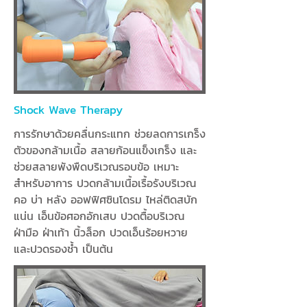
Shock Wave Therapy
การรักษาด้วยคลื่นกระแทก ช่วยลดการเกร็ง
ตัวของกล้ามเนื้อ สลายก้อนแข็งเกร็ง และ
ช่วยสลายพังพืดบริเวณรอบข้อ เหมาะ
สำหรับอาการ ปวดกล้ามเนื้อเรื้อรังบริเวณ
คอ บ่า หลัง ออฟฟิศซินโดรม ไหล่ติดสบัก
แน่น เอ็นข้อศอกอักเสบ ปวดตื้อบริเวณ
ฝ่ามือ ฝ่าเท้า นิ้วล็อก ปวดเอ็นร้อยหวาย
และปวดรองช้ำ เป็นต้น