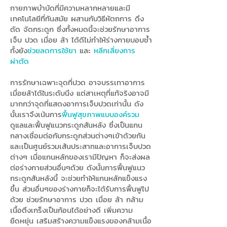
กายภาพบำบัดที่มีความหลากหลายและมี
เทคโนโลยีที่ทันสมัย ผสานกับวิธีหัตถการ ดึง
ดัด จัดกระดูก ซึ่งทั้งหมดนี้จะช่วยรักษาอาการ
เจ็บ ปวด เมื่อย ล้า ได้ดีไม่ทำให้ร่างกายบอบช้ำ
ทั้งยัง
ช่วยลดการใช้ยา
และ
หลีกเลี่ยงการ
ผ่าตัด
การรักษาเฉพาะจุดที่ปวด อาจบรรเทาอาการ
เมื่อยล้าได้ในระดับนึง แต่สาเหตุที่แท้จริงอาจมี
มากกว่าจุดที่แสดงอาการเจ็บปวดเท่านั้น ดัง
นั้นเราจึงเน้นการ
ฟื้นฟูสุขภาพแบบองค์รวม
ดูแลและฟื้นฟูแนวกระดูกสันหลัง ซึ่งเป็นแกน
กลางเชื่อมต่อกับกระดูกส่วนต่างๆเข้าด้วยกัน
และเป็นศูนย์รวมเส้นประสาทและอาการเจ็บปวด
ต่างๆ เมื่อแกนหลักของเรามีปัญหา ก็จะส่งผล
ต่อร่างกายส่วนอื่นๆด้วย ดังนั้นการฟื้นฟูแนว
กระดูกสันหลังนี้ จะช่วยทำให้แกนหลักแข็งแรง
ขึ้น ส่วนอื่นๆของร่างกายก็จะได้รับการฟื้นฟูไป
ด้วย ช่วยรักษาอาการ ปวด เมื่อย ล้า กล้าม
เนื้อตึงเกร็งเป็นก้อนได้อย่างดี เพิ่มความ
ยืดหยุ่น เสริมสร้างความแข็งแรงของกล้ามเนื้อ