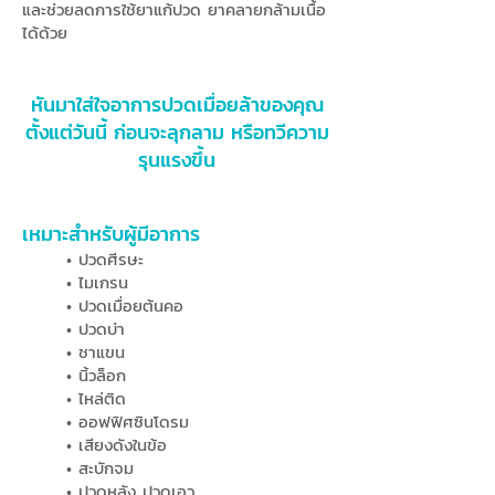
และช่วยลดการใช้ยาแก้ปวด ยาคลายกล้ามเนื้อ
ได้ด้วย
หันมาใส่ใจอาการปวดเมื่อยล้าของคุณ
ตั้งแต่วันนี้ ก่อนจะลุกลาม หรือทวีความ
รุนแรงขึ้น
เหมาะสำหรับผู้มีอาการ
• ปวดศีรษะ
• ไมเกรน
• ปวดเมื่อยต้นคอ
• ปวดบ่า
• ชาแขน
• นิ้วล็อก
• ไหล่ติด
• ออฟฟิศซินโดรม
• เสียงดังในข้อ
• สะบักจม
• ปวดหลัง ปวดเอว