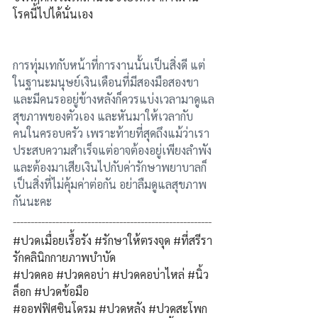
โรคนี้ไปได้นั่นเอง
การทุ่มเทกับหน้าที่การงานนั้นเป็นสิ่งดี แต่
ในฐานะมนุษย์เงินเดือนที่มีสองมือสองขา
และมีคนรออยู่ข้างหลังก็ควรแบ่งเวลามาดูแล
สุขภาพของตัวเอง และหันมาให้เวลากับ
คนในครอบครัว เพราะท้ายที่สุดถึงแม้ว่าเรา
ประสบความสำเร็จแต่อาจต้องอยู่เพียงลำพัง
และต้องมาเสียเงินไปกับค่ารักษาพยาบาลก็
เป็นสิ่งที่ไม่คุ้มค่าต่อกัน อย่าลืมดูแลสุขภาพ
กันนะคะ
--------------------------------------------------------
#ปวดเม
ื่อยเรื้อรัง 
#ร
ักษาให้ตรงจุด 
#ท
ี่สรีรา
รักคลินิกกายภาพบำบัด
#ปวดคอ
#ปวดคอบ
่า 
#ปวดคอบ
่าไหล่ 
#น
ิ้ว
ล็อก 
#ปวดข
้อมือ
#ออฟฟ
ิศซินโดรม 
#ปวดหล
ัง 
#ปวดสะโพก