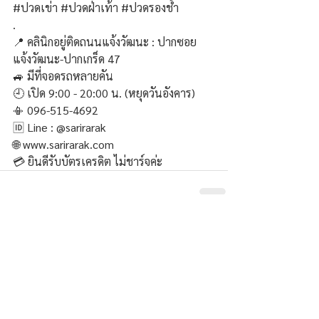
#ปวดเข
่า 
#ปวดฝ
่าเท้า 
#ปวดรองช
. 
📍
คลินิกอยู่ติดถนนแจ้งวัฒนะ : ปากซอย
แจ้งวัฒนะ-ปากเกร็ด 47
🚙
มีที่จอดรถหลายคัน
🕘
เปิด 9:00 - 20:00 น. (หยุดวันอังคาร)
📳 096-515-4692
🆔 Line : @sarirarak
🌐 www.sarirarak.com
💳
ยินดีรับบัตรเครดิต ไม่ชาร์จค่ะ
11 Comments
Write a comment...