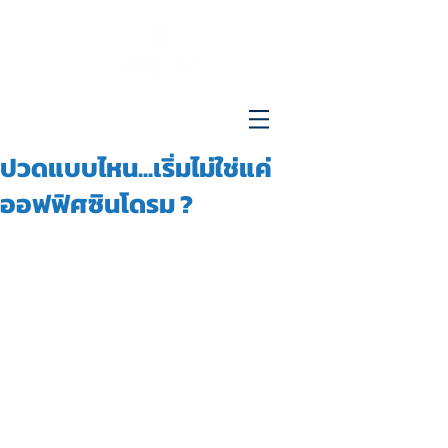
096-515-4692
ปวดแบบไหน...เริ่มไม่ใช่แค่
ออฟฟิศซินโดรม ?