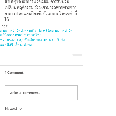
สาเหตุของอาการปวดเมื่อย ควรรีบปรับ
เปลี่ยนพฤติกรรม จึงจะสามารถหายขาดจาก
อาการปวด และป้องกันตัวเองจากโรคเหล่านี้
ได้
Tags:
กายภาพบำบัด
ปวดคอ
สรีรารัก คลินิกกายภาพบำบัด
คลินิกกายภาพบำบัด
ปวดไหล่
หมอนรองกระดูกทับเส้นประสาท
ปวดคอเรื้อรัง
ออฟฟิศซินโดรม
ปวดบ่า
1 Comment
Write a comment...
Newest