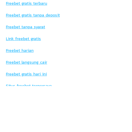
Freebet gratis terbaru
Freebet gratis tanpa deposit
Freebet tanpa syarat
Link freebet gratis
Freebet harian
Freebet langsung cair
Freebet gratis hari ini
Situs freebet terpercaya
Freebet gratis 2025
Freebet untuk togel
Syair Sgp hari ini