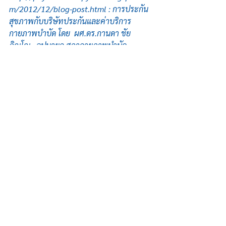
m/2012/12/blog-post.html : การประกัน
สุขภาพกับบริษัทประกันและค่าบริการ
กายภาพบำบัด โดย  ผศ.ดร.กานดา ชัย
ภิญโญ,  อุปนายก สภากายภาพบำบัด
Comments
Write a comment...
สรีรารัก คลินิกกายภาพบำบัด
77/6 หมู่ที่ 1 ซ. แจ้งวัฒนะ-ปากเกร็ด 47