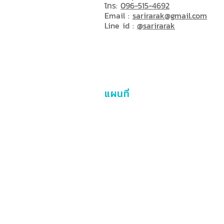
โทร:
096-515-4692
Email :
sarirarak@gmail.com
Line id :
@sarirarak
แผนที่