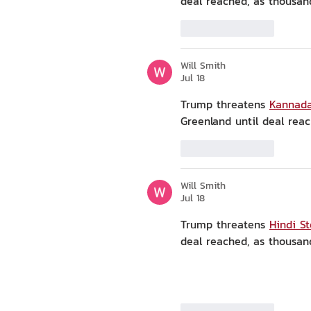
deal reached, as thousands p
Like
Reply
Will Smith
Jul 18
Trump threatens
Kannada 
Greenland until deal reac
Like
Reply
Will Smith
Jul 18
Trump threatens
Hindi St
deal reached, as thousan