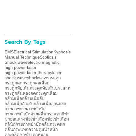
Search By Tags
EMS
Electrical Stimulation
Kyphosis
Manual Technique
Scoliosis
Shock wave
electro magnetic
high power laser
high power laser therapy
laser
shock wave
shockwave
กระดูก
กระดูกคด
กระดูกคอเสื่อม
กระดูกทับเส้น
กระดูกทับเส้นประสาท
กระดูกสันหลังคด
กระดูกเสื่อม
กล้ามเนื้อ
กล้ามเนื้อลีบ
กล้ามเนื้ออักเสบ
กล้ามเนื้ออ่อนแรง
กายภาพ
กายภาพบำบัด
กายภาพบำบัดด้วยคลื่นกระแทก
กีฬา
ขาอ่อนแรง
ข้อเข่าเสื่อม
ข้อเข่าเสื่ิอม
คลินิกกายภาพบำบัด
คลื่นกระดทก
คลื่นกระแทก
ความคุมน้ำหนัก
คอเคล็ด
ชา
ช่าง
ตกหมอน