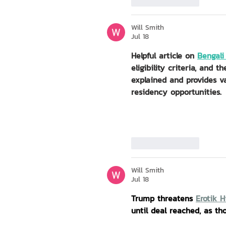
Like
Reply
Will Smith
Jul 18
Helpful article on 
Bengali
eligibility criteria, and t
explained and provides va
residency opportunities.
Like
Reply
Will Smith
Jul 18
Trump threatens 
Erotik H
until deal reached, as th