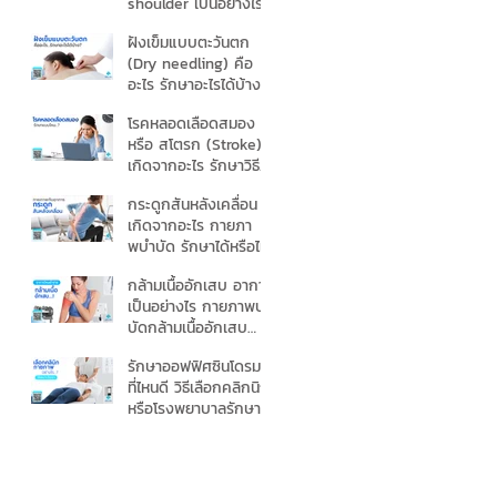
shoulder เป็นอย่างไร
กายภาพช่วยได้ไหม
ฝังเข็มแบบตะวันตก
(Dry needling) คือ
อะไร รักษาอะไรได้บ้าง
โรคหลอดเลือดสมอง
หรือ สโตรก (Stroke)
เกิดจากอะไร รักษาวิธี
ไหนดี
กระดูกสันหลังเคลื่อน
เกิดจากอะไร กายภา
พบําบัด รักษาได้หรือไม่
กล้ามเนื้ออักเสบ อาการ
เป็นอย่างไร กายภาพบํา
บัดกล้ามเนื้ออักเสบ
อย่างไร
รักษาออฟฟิศซินโดรม
ที่ไหนดี วิธีเลือกคลิกนิก
หรือโรงพยาบาลรักษา
ออฟฟิศซินโดรม