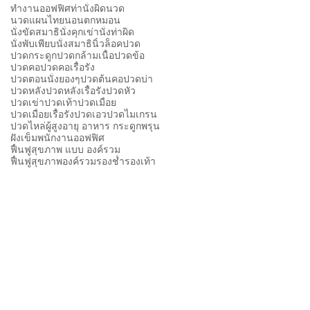
ทำงานออฟฟิศ
ท่านั่งผิด
นวด
นวดแผนไทย
นอนตกหมอน
นั่งขัดสมาธิ
นั่งคุกเข่า
นั่งท่าผิด
นั่งพับเพียบ
นั่งสมาธิ
นิ้วล็อค
ปวด
ปวดกระดูก
ปวดกล้ามเนื้อ
ปวดข้อ
ปวดคอ
ปวดคอเรื้อรัง
ปวดตอนนั่งยองๆ
ปวดต้นคอ
ปวดบ่า
ปวดหลัง
ปวดหลังเรื้อรัง
ปวดหัว
ปวดเข่า
ปวดเท้า
ปวดเมื่อย
ปวดเมื่อยเรื้อรัง
ปวดเอว
ปวดไมเกรน
ปวดไหล่
ผู้สูงอายุ อาหาร กระดูกพรุน
ฝังเข็ม
พนักงานออฟฟิศ
ฟื้นฟูสุขภาพ แบบ องค์รวม
ฟื้นฟูสุขภาพองค์รวม
รองช้ำ
รองเท้า