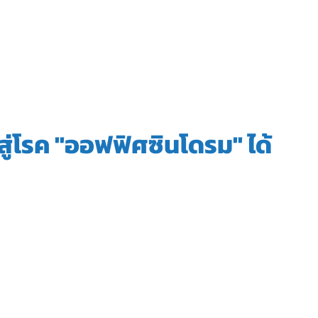
ักษา
ค่ารักษา-โปรโมชั่น
รู้จักเรา
สุขภาพน่ารู้
ติดต่
ไปสู่โรค "ออฟฟิศซินโดรม" ได้