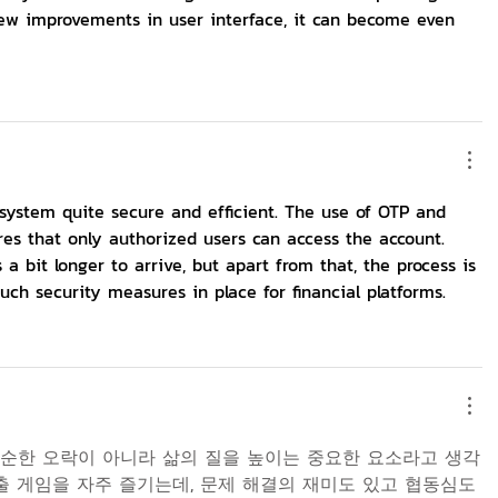
 few improvements in user interface, it can become even 
 system quite secure and efficient. The use of OTP and 
es that only authorized users can access the account. 
 bit longer to arrive, but apart from that, the process is 
such security measures in place for financial platforms.
순한 오락이 아니라 삶의 질을 높이는 중요한 요소라고 생각
출 게임을 자주 즐기는데, 문제 해결의 재미도 있고 협동심도 