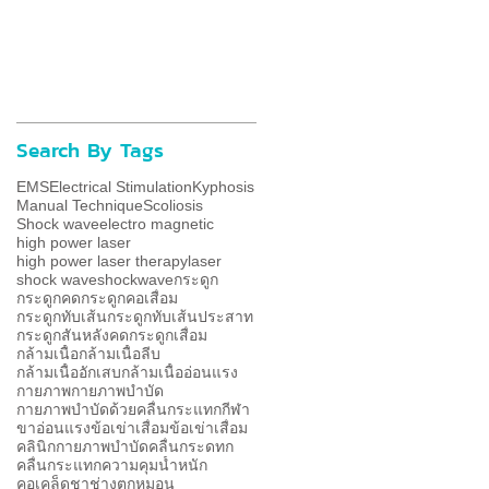
Search By Tags
EMS
Electrical Stimulation
Kyphosis
Manual Technique
Scoliosis
Shock wave
electro magnetic
high power laser
high power laser therapy
laser
shock wave
shockwave
กระดูก
กระดูกคด
กระดูกคอเสื่อม
กระดูกทับเส้น
กระดูกทับเส้นประสาท
กระดูกสันหลังคด
กระดูกเสื่อม
กล้ามเนื้อ
กล้ามเนื้อลีบ
กล้ามเนื้ออักเสบ
กล้ามเนื้ออ่อนแรง
กายภาพ
กายภาพบำบัด
กายภาพบำบัดด้วยคลื่นกระแทก
กีฬา
ขาอ่อนแรง
ข้อเข่าเสื่อม
ข้อเข่าเสื่ิอม
คลินิกกายภาพบำบัด
คลื่นกระดทก
คลื่นกระแทก
ความคุมน้ำหนัก
คอเคล็ด
ชา
ช่าง
ตกหมอน