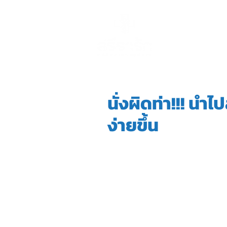
หน้าหลัก
การร
นั่งผิดท่า!!! นำ
ง่ายขึ้น