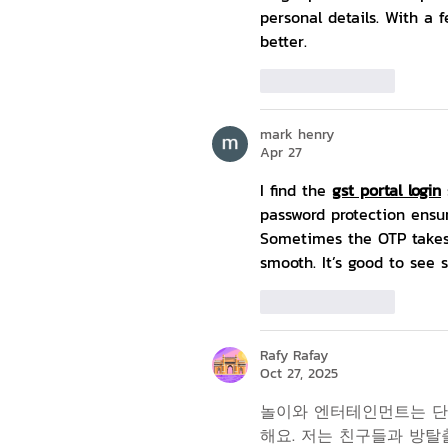
personal details. With a
better.
Like
Reply
mark henry
Apr 27
I find the 
gst portal login
password protection ensur
Sometimes the OTP takes a
smooth. It’s good to see 
Like
Reply
Rafy Rafay
Oct 27, 2025
놀이와 엔터테인먼트는 단
해요. 저는 친구들과 방탈