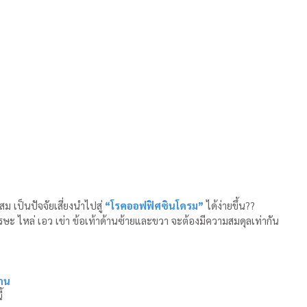
าะสม เป็นปัจจัยเสี่ยงนำไปสู่ 
“โรคออฟฟิศซินโดรม”
 ได้ง่ายขึ้น??
รษะ ไหล่ เอว เข่า ข้อเท้าด้านซ้ายและขวา จะต้องมีความสมดุลเท่ากัน
นาน
้