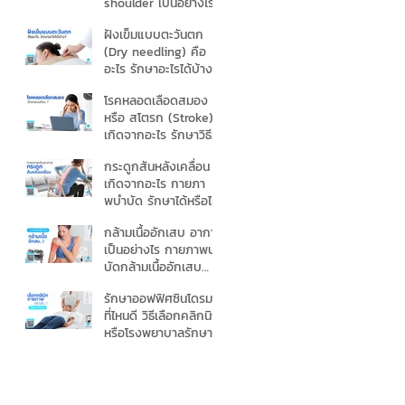
shoulder เป็นอย่างไร
กายภาพช่วยได้ไหม
ฝังเข็มแบบตะวันตก
(Dry needling) คือ
อะไร รักษาอะไรได้บ้าง
โรคหลอดเลือดสมอง
หรือ สโตรก (Stroke)
เกิดจากอะไร รักษาวิธี
ไหนดี
กระดูกสันหลังเคลื่อน
เกิดจากอะไร กายภา
พบําบัด รักษาได้หรือไม่
กล้ามเนื้ออักเสบ อาการ
เป็นอย่างไร กายภาพบํา
บัดกล้ามเนื้ออักเสบ
อย่างไร
รักษาออฟฟิศซินโดรม
ที่ไหนดี วิธีเลือกคลิกนิก
หรือโรงพยาบาลรักษา
ออฟฟิศซินโดรม