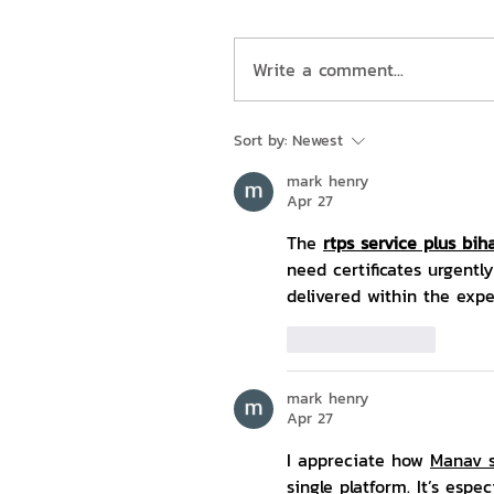
Write a comment...
Sort by:
Newest
mark henry
Apr 27
The 
rtps service plus bih
need certificates urgentl
delivered within the expe
Like
Reply
mark henry
Apr 27
I appreciate how 
Manav 
single platform. It’s espe